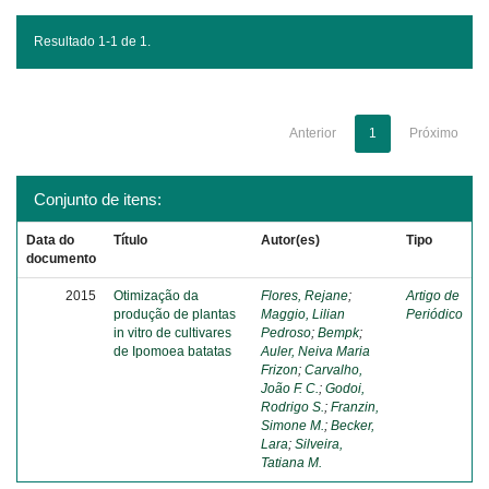
Resultado 1-1 de 1.
Anterior
1
Próximo
Conjunto de itens:
Data do
Título
Autor(es)
Tipo
documento
2015
Otimização da
Flores, Rejane
;
Artigo de
produção de plantas
Maggio, Lilian
Periódico
in vitro de cultivares
Pedroso
;
Bempk
;
de Ipomoea batatas
Auler, Neiva Maria
Frizon
;
Carvalho,
João F. C.
;
Godoi,
Rodrigo S.
;
Franzin,
Simone M.
;
Becker,
Lara
;
Silveira,
Tatiana M.