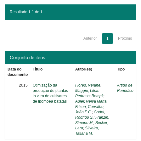
Resultado 1-1 de 1.
Anterior
1
Próximo
Conjunto de itens:
Data do
Título
Autor(es)
Tipo
documento
2015
Otimização da
Flores, Rejane
;
Artigo de
produção de plantas
Maggio, Lilian
Periódico
in vitro de cultivares
Pedroso
;
Bempk
;
de Ipomoea batatas
Auler, Neiva Maria
Frizon
;
Carvalho,
João F. C.
;
Godoi,
Rodrigo S.
;
Franzin,
Simone M.
;
Becker,
Lara
;
Silveira,
Tatiana M.