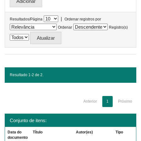
|
Resultados/Página
Ordenar registros por
Ordenar
Registro(s)
Resultado 1-2 de 2.
Anterior
1
Próximo
Conjunto de itens:
Data do
Título
Autor(es)
Tipo
documento