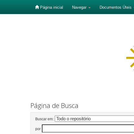
Página inicial
Navegar
Documentos Úteis
Skip
navigation
Página de Busca
Buscar em:
por