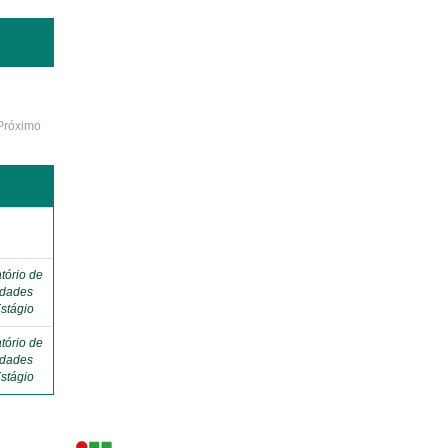
Próximo
o
tório de
idades
stágio
tório de
idades
stágio