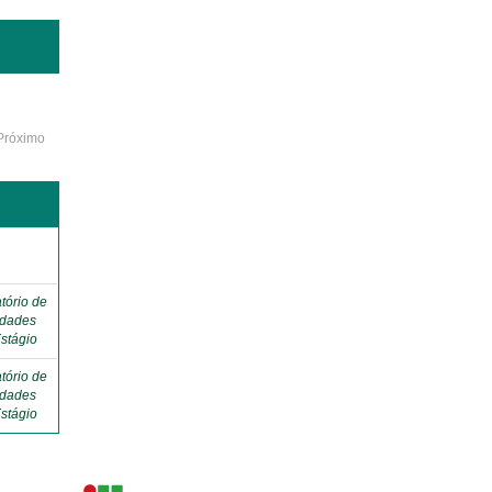
Próximo
o
tório de
idades
stágio
tório de
idades
stágio