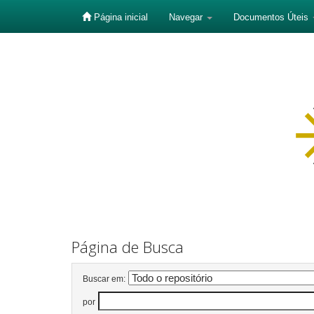
Página inicial
Navegar
Documentos Úteis
Skip
navigation
Página de Busca
Buscar em:
por