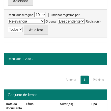
|
Resultados/Página
Ordenar registros por
Ordenar
Registro(s)
Resultado 1-2 de 2.
Anterior
1
Próximo
Conjunto de itens:
Data do
Título
Autor(es)
Tipo
documento