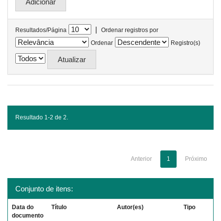
|
Resultados/Página
Ordenar registros por
Ordenar
Registro(s)
Resultado 1-2 de 2.
Anterior
1
Próximo
Conjunto de itens:
Data do
Título
Autor(es)
Tipo
documento