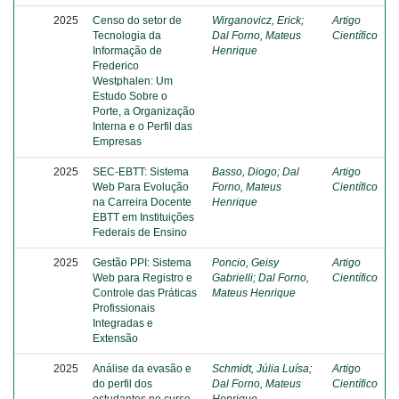
2025
Censo do setor de
Wirganovicz, Erick
;
Artigo
Tecnologia da
Dal Forno, Mateus
Científico
Informação de
Henrique
Frederico
Westphalen: Um
Estudo Sobre o
Porte, a Organização
Interna e o Perfil das
Empresas
2025
SEC-EBTT: Sistema
Basso, Diogo
;
Dal
Artigo
Web Para Evolução
Forno, Mateus
Científico
na Carreira Docente
Henrique
EBTT em Instituições
Federais de Ensino
2025
Gestão PPI: Sistema
Poncio, Geisy
Artigo
Web para Registro e
Gabrielli
;
Dal Forno,
Científico
Controle das Práticas
Mateus Henrique
Profissionais
Integradas e
Extensão
2025
Análise da evasão e
Schmidt, Júlia Luísa
;
Artigo
do perfil dos
Dal Forno, Mateus
Científico