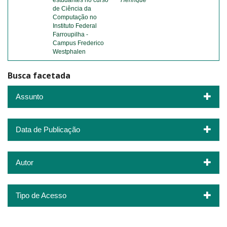
estudantes no curso
Henrique
de Ciência da
Computação no
Instituto Federal
Farroupilha -
Campus Frederico
Westphalen
Busca facetada
Assunto
Data de Publicação
Autor
Tipo de Acesso