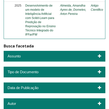
2025
Desenvolvimento de
Almeida, Amandha
Artigo
um modelo de
Ayres de
;
Dorneles,
Científico
Inteligência Artificial
Arton Pereira
com Scikit-Learn para
Predição de
Reprovação no Ensino
Técnico Integrado do
IFFar/FW
Busca facetada
Assunto
Tipo de Documento
Data de Publicação
Autor