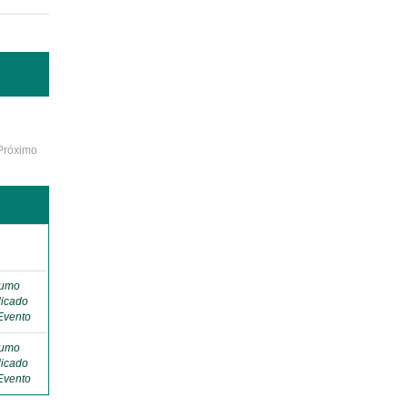
Próximo
o
umo
licado
Evento
umo
licado
Evento