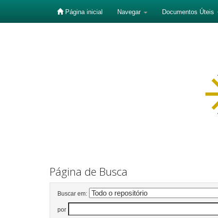
Página inicial
Navegar
Documentos Úteis
Skip
navigation
Página de Busca
Buscar em:
por