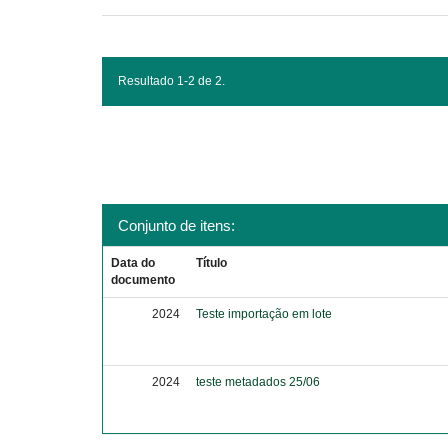
Resultado 1-2 de 2.
Conjunto de itens:
Data do
Título
documento
2024
Teste importação em lote
2024
teste metadados 25/06