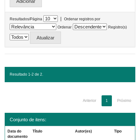
|
Resultados/Página
Ordenar registros por
Ordenar
Registro(s)
Resultado 1-2 de 2.
Anterior
1
Próximo
Conjunto de itens:
Data do
Título
Autor(es)
Tipo
documento