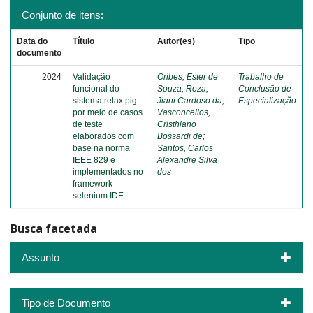
Conjunto de itens:
Data do
Título
Autor(es)
Tipo
documento
2024
Validação
Oribes, Ester de
Trabalho de
funcional do
Souza
;
Roza,
Conclusão de
sistema relax pig
Jiani Cardoso da
;
Especialização
por meio de casos
Vasconcellos,
de teste
Cristhiano
elaborados com
Bossardi de
;
base na norma
Santos, Carlos
IEEE 829 e
Alexandre Silva
implementados no
dos
framework
selenium IDE
Busca facetada
Assunto
Tipo de Documento