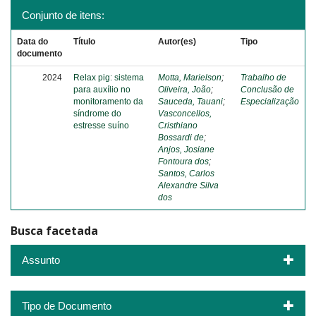
Conjunto de itens:
Data do
Título
Autor(es)
Tipo
documento
2024
Relax pig: sistema
Motta, Marielson
;
Trabalho de
para auxílio no
Oliveira, João
;
Conclusão de
monitoramento da
Sauceda, Tauani
;
Especialização
síndrome do
Vasconcellos,
estresse suíno
Cristhiano
Bossardi de
;
Anjos, Josiane
Fontoura dos
;
Santos, Carlos
Alexandre Silva
dos
Busca facetada
Assunto
Tipo de Documento