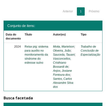
Anterior
1
Próximo
Conjunto de itens:
Data do
Título
Autor(es)
Tipo
documento
2024
Relax pig: sistema
Motta, Marielson
;
Trabalho de
para auxílio no
Oliveira, João
;
Conclusão de
monitoramento da
Sauceda, Tauani
;
Especialização
síndrome do
Vasconcellos,
estresse suíno
Cristhiano
Bossardi de
;
Anjos, Josiane
Fontoura dos
;
Santos, Carlos
Alexandre Silva
dos
Busca facetada