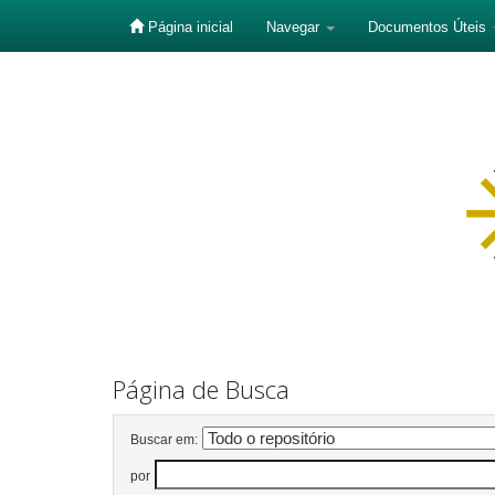
Página inicial
Navegar
Documentos Úteis
Skip
navigation
Página de Busca
Buscar em:
por