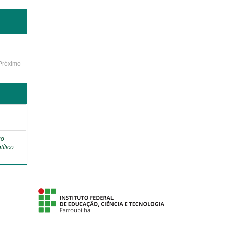
Próximo
o
go
tífico