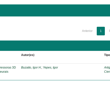
Anterior
1
Autor(es)
Tip
pressoras 3D
Buzatto, Igor H.
;
Yepes, Igor
Arti
eurais
Cien