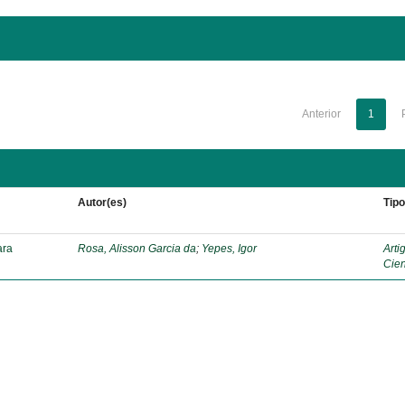
Anterior
1
Autor(es)
Tip
ara
Rosa, Alisson Garcia da
;
Yepes, Igor
Arti
Cien