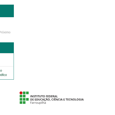
Próximo
o
go
tífico