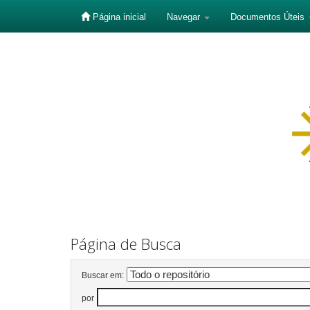
Página inicial
Navegar
Documentos Úteis
Skip
navigation
Página de Busca
Buscar em:
por