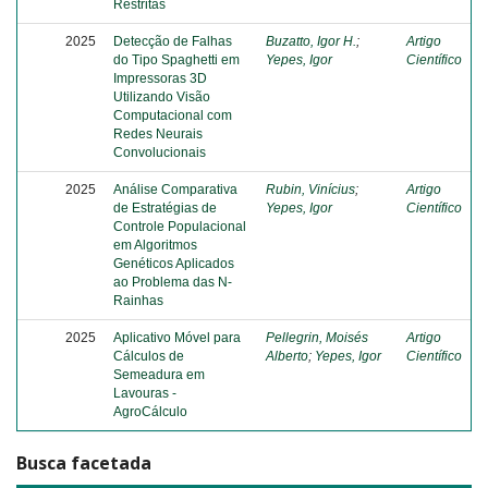
Restritas
2025
Detecção de Falhas
Buzatto, Igor H.
;
Artigo
do Tipo Spaghetti em
Yepes, Igor
Científico
Impressoras 3D
Utilizando Visão
Computacional com
Redes Neurais
Convolucionais
2025
Análise Comparativa
Rubin, Vinícius
;
Artigo
de Estratégias de
Yepes, Igor
Científico
Controle Populacional
em Algoritmos
Genéticos Aplicados
ao Problema das N-
Rainhas
2025
Aplicativo Móvel para
Pellegrin, Moisés
Artigo
Cálculos de
Alberto
;
Yepes, Igor
Científico
Semeadura em
Lavouras -
AgroCálculo
Busca facetada