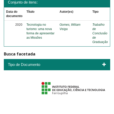
Conjunto de itens:
Data do
Título
Autor(es)
Tipo
documento
2020
Tecnologia no
Gomes, Wiliam
Trabalho
turismo: uma nova
Veiga
de
forma de apresentar
Conclusão
as Missões
de
Graduação
Busca facetada
Tipo de Documento