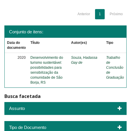
Anterior
1
Próximo
Conjunto de itens:
Data do
Título
Autor(es)
Tipo
documento
2020
Desenvolvimento do
Souza, Hadassa
Trabalho
turismo sustentável:
Gay de
de
possibilidades para
Conclusão
sensibilização da
de
comunidade de São
Graduação
Borja, RS
Busca facetada
Assunto
Tipo de Documento