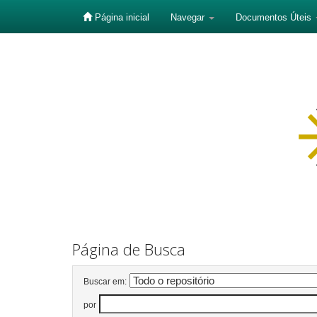
Página inicial
Navegar
Documentos Úteis
Skip
navigation
Página de Busca
Buscar em:
por