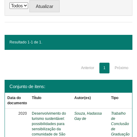
Resultado 1-1 de 1.
Anterior
1
Próximo
Conjunto de itens:
Data do
Título
Autor(es)
Tipo
documento
2020
Desenvolvimento do
Souza, Hadassa
Trabalho
turismo sustentável:
Gay de
de
possibilidades para
Conclusão
sensibilização da
de
comunidade de São
Graduação