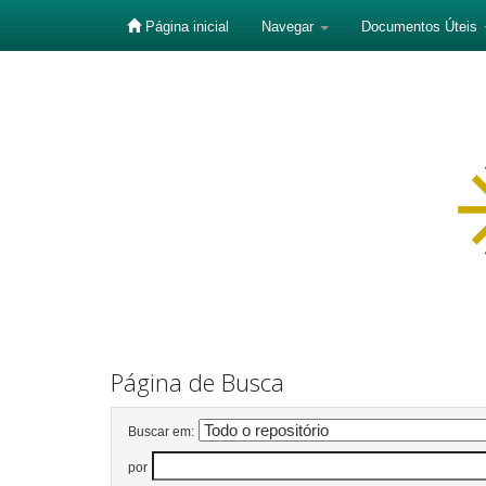
Página inicial
Navegar
Documentos Úteis
Skip
navigation
Página de Busca
Buscar em:
por