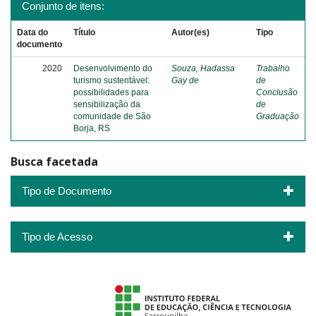
Conjunto de itens:
Data do
Título
Autor(es)
Tipo
documento
2020
Desenvolvimento do
Souza, Hadassa
Trabalho
turismo sustentável:
Gay de
de
possibilidades para
Conclusão
sensibilização da
de
comunidade de São
Graduação
Borja, RS
Busca facetada
Tipo de Documento
Tipo de Acesso