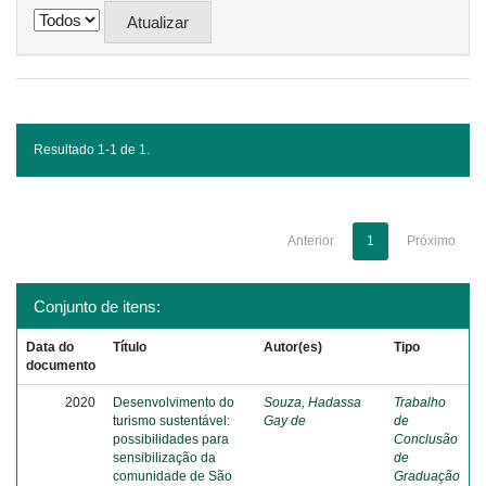
Resultado 1-1 de 1.
Anterior
1
Próximo
Conjunto de itens:
Data do
Título
Autor(es)
Tipo
documento
2020
Desenvolvimento do
Souza, Hadassa
Trabalho
turismo sustentável:
Gay de
de
possibilidades para
Conclusão
sensibilização da
de
comunidade de São
Graduação