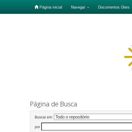
Página inicial
Navegar
Documentos Úteis
Skip
navigation
Página de Busca
Buscar em:
por