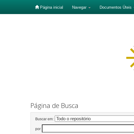
Página inicial
Navegar
Documentos Úteis
Skip
navigation
Página de Busca
Buscar em:
por