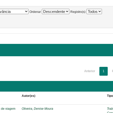
Ordenar
Registro(s)
Anterior
1
Autor(es)
Tip
s de viagem
Oliveira, Denise Moura
Trab