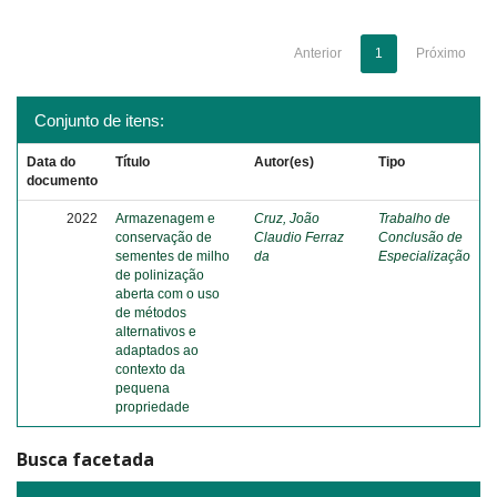
Anterior
1
Próximo
Conjunto de itens:
Data do
Título
Autor(es)
Tipo
documento
2022
Armazenagem e
Cruz, João
Trabalho de
conservação de
Claudio Ferraz
Conclusão de
sementes de milho
da
Especialização
de polinização
aberta com o uso
de métodos
alternativos e
adaptados ao
contexto da
pequena
propriedade
Busca facetada