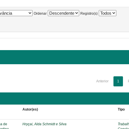
Ordenar
Registro(s)
Anterior
1
Autor(es)
Tipo
ma de
Hryçai, Alda Schmidt e Silva
Trabal