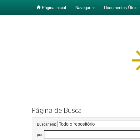
Página inicial
Navegar
Documentos Úteis
Skip
navigation
Página de Busca
Buscar em:
por