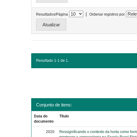
|
Resultados/Página
Ordenar registros por
Resultado 1-1 de 1.
Conjunto de itens:
Data do
Título
documento
2020
Ressignificando o contexto da horta como for