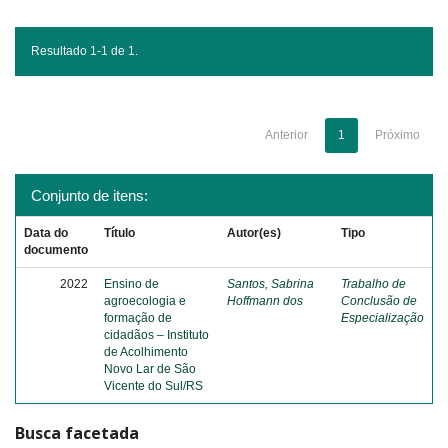
Resultado 1-1 de 1.
Anterior
1
Próximo
Conjunto de itens:
Data do
Título
Autor(es)
Tipo
documento
2022
Ensino de
Santos, Sabrina
Trabalho de
agroecologia e
Hoffmann dos
Conclusão de
formação de
Especialização
cidadãos – Instituto
de Acolhimento
Novo Lar de São
Vicente do Sul/RS
Busca facetada