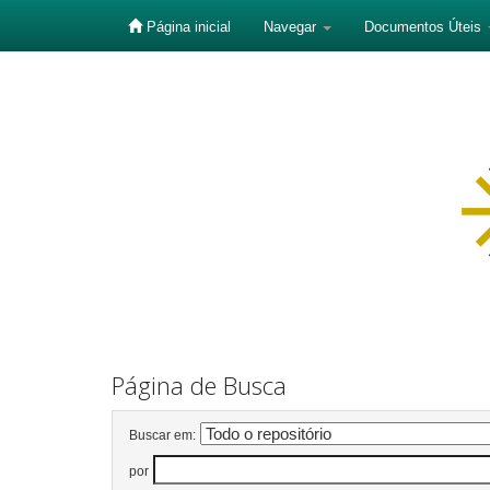
Página inicial
Navegar
Documentos Úteis
Skip
navigation
Página de Busca
Buscar em:
por