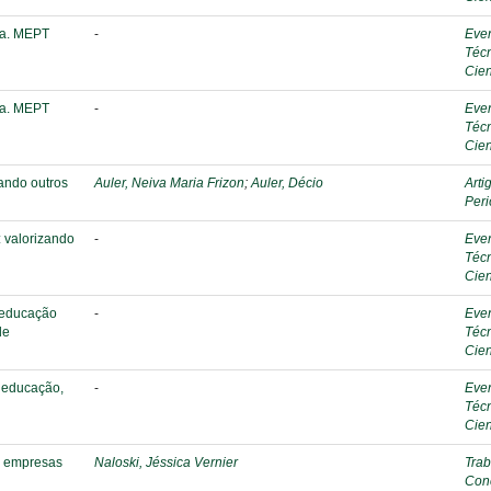
ca. MEPT
-
Eve
Téc
Cien
ca. MEPT
-
Eve
Téc
Cien
cando outros
Auler, Neiva Maria Frizon
;
Auler, Décio
Arti
Peri
: valorizando
-
Eve
Téc
Cien
 educação
-
Eve
de
Téc
Cien
: educação,
-
Eve
Téc
Cien
s empresas
Naloski, Jéssica Vernier
Trab
Con