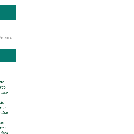
Próximo
o
nto
nico
tífico
nto
nico
tífico
nto
nico
tífico