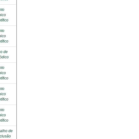
nto
nico
tífico
nto
nico
tífico
go de
ódico
nto
nico
tífico
nto
nico
tífico
nto
nico
tífico
alho de
clusão