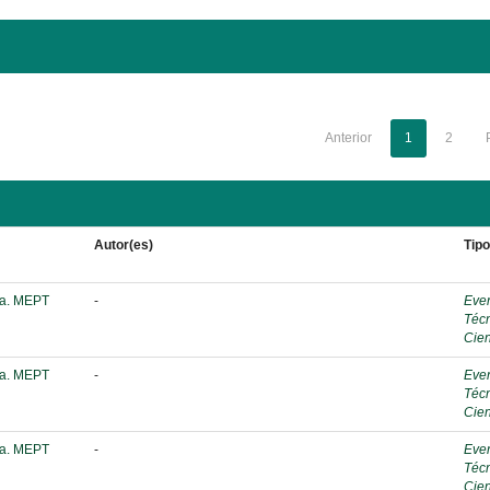
Anterior
1
2
Autor(es)
Tip
ca. MEPT
-
Eve
Téc
Cien
ca. MEPT
-
Eve
Téc
Cien
ca. MEPT
-
Eve
Téc
Cien