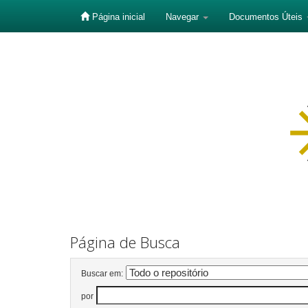
Página inicial
Navegar
Documentos Úteis
Skip
navigation
Página de Busca
Buscar em:
por