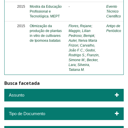
2015
Mostra da Educação
-
Evento
Profissional e
Técnico
Tecnológica. MEPT
Científico
2015
Otimização da
Flores, Rejane
;
Artigo de
produção de plantas
Maggio, Lilian
Periódico
in vitro de cultivares
Pedroso
;
Bempk
;
de Ipomoea batatas
Auler, Neiva Maria
Frizon
;
Carvalho,
João F. C.
;
Godoi,
Rodrigo S.
;
Franzin,
Simone M.
;
Becker,
Lara
;
Silveira,
Tatiana M.
Busca facetada
Assunto
Tipo de Documento