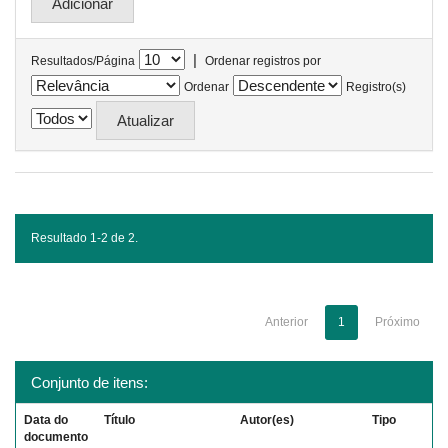
|
Resultados/Página
Ordenar registros por
Ordenar
Registro(s)
Resultado 1-2 de 2.
Anterior
1
Próximo
Conjunto de itens:
Data do
Título
Autor(es)
Tipo
documento