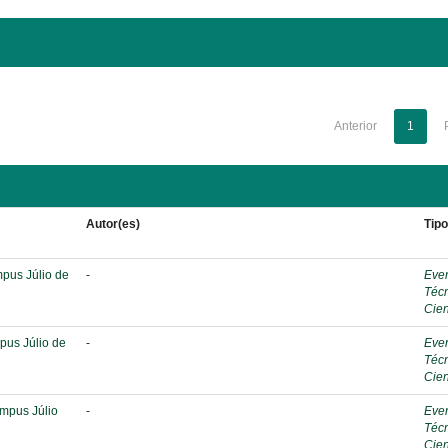
Anterior
1
Autor(es)
Tip
mpus Júlio de
-
Eve
Téc
Cien
pus Júlio de
-
Eve
Téc
Cien
ampus Júlio
-
Eve
Téc
Cien