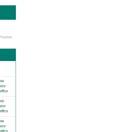
Próximo
o
nto
nico
tífico
nto
nico
tífico
nto
nico
tífico