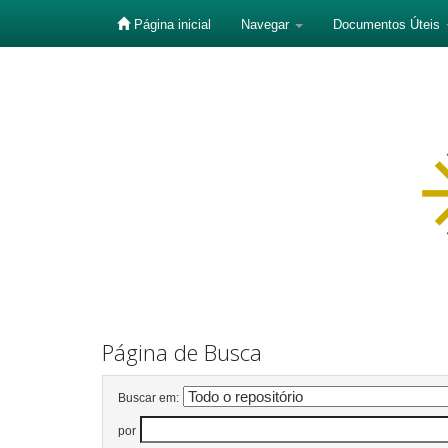
Página inicial
Navegar
Documentos Úteis
Skip
navigation
Página de Busca
Buscar em:
por