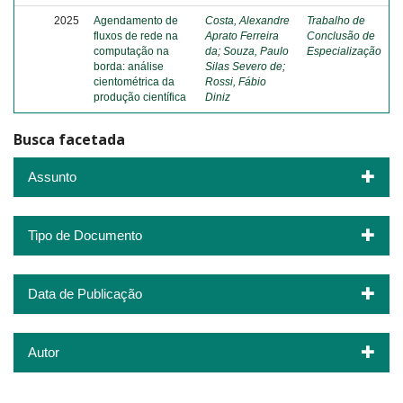
2025
Agendamento de
Costa, Alexandre
Trabalho de
fluxos de rede na
Aprato Ferreira
Conclusão de
computação na
da
;
Souza, Paulo
Especialização
borda: análise
Silas Severo de
;
cientométrica da
Rossi, Fábio
produção científica
Diniz
Busca facetada
Assunto
Tipo de Documento
Data de Publicação
Autor