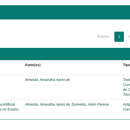
Anterior
1
Autor(es)
Tip
Almeida, Amandha Ayres de
Trab
Con
de 
Téc
Artificial
Almeida, Amandha Ayres de
;
Dorneles, Arton Pereira
Arti
o no Ensino
Cien