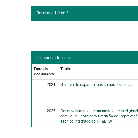
Resultado 1-2 de 2.
Conjunto de itens:
Data do
Título
documento
2021
Sistema de espanhol básico para comércio
2025
Desenvolvimento de um modelo de Inteligência 
com Scikit-Learn para Predição de Reprovaçã
Técnico Integrado do IFFar/FW