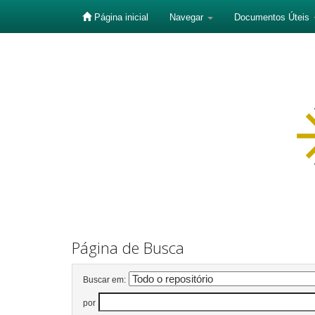
Página inicial
Navegar
Documentos Úteis
Skip
navigation
Página de Busca
Buscar em:
por