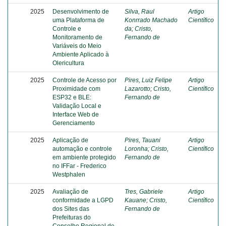
2025
Desenvolvimento de
Silva, Raul
Artigo
uma Plataforma de
Konrrado Machado
Científico
Controle e
da
;
Cristo,
Monitoramento de
Fernando de
Variáveis do Meio
Ambiente Aplicado à
Olericultura
2025
Controle de Acesso por
Pires, Luiz Felipe
Artigo
Proximidade com
Lazarotto
;
Cristo,
Científico
ESP32 e BLE:
Fernando de
Validação Local e
Interface Web de
Gerenciamento
2025
Aplicação de
Pires, Tauani
Artigo
automação e controle
Loronha
;
Cristo,
Científico
em ambiente protegido
Fernando de
no IFFar - Frederico
Westphalen
2025
Avaliação de
Tres, Gabriele
Artigo
conformidade a LGPD
Kauane
;
Cristo,
Científico
dos Sites das
Fernando de
Prefeituras do