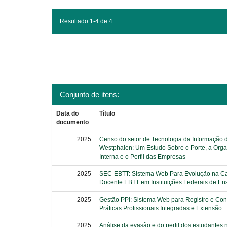
Resultado 1-4 de 4.
Conjunto de itens:
Data do
Título
documento
2025
Censo do setor de Tecnologia da Informação 
Westphalen: Um Estudo Sobre o Porte, a Org
Interna e o Perfil das Empresas
2025
SEC-EBTT: Sistema Web Para Evolução na Ca
Docente EBTT em Instituições Federais de En
2025
Gestão PPI: Sistema Web para Registro e Con
Práticas Profissionais Integradas e Extensão
2025
Análise da evasão e do perfil dos estudantes 