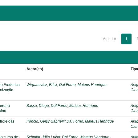
Anterior
1
Autor(es)
Tip
de Frederico
Wirganovicz, Erick
;
Dal Forno, Mateus Henrique
Arti
anização
Cien
rreira
Basso, Diogo
;
Dal Forno, Mateus Henrique
Arti
sino
Cien
trole das
Poncio, Geisy Gabrielli
;
Dal Forno, Mateus Henrique
Arti
Cien
no curso de
Schmidt, Júlia Luísa
;
Dal Forno, Mateus Henrique
Arti