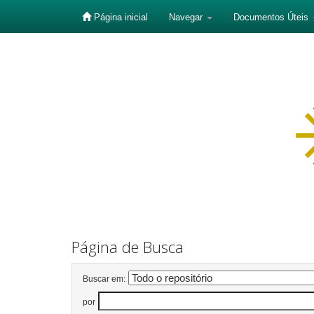
Página inicial
Navegar
Documentos Úteis
Skip
navigation
Página de Busca
Buscar em:
por