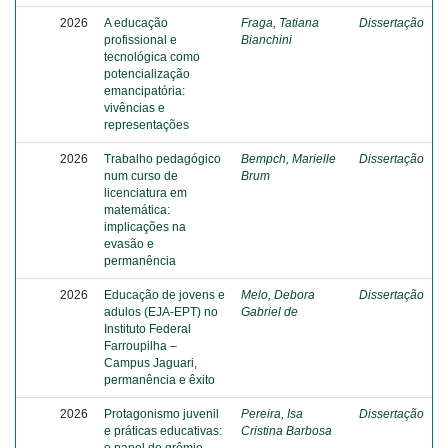
2026
A educação
Fraga, Tatiana
Dissertação
profissional e
Bianchini
tecnológica como
potencialização
emancipatória:
vivências e
representações
2026
Trabalho pedagógico
Bempch, Marielle
Dissertação
num curso de
Brum
licenciatura em
matemática:
implicações na
evasão e
permanência
2026
Educação de jovens e
Melo, Debora
Dissertação
adulos (EJA-EPT) no
Gabriel de
Instituto Federal
Farroupilha –
Campus Jaguari,
permanência e êxito
2026
Protagonismo juvenil
Pereira, Isa
Dissertação
e práticas educativas:
Cristina Barbosa