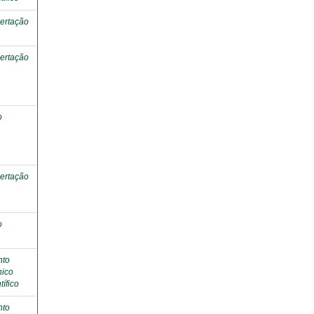
ertação
ertação
o
ertação
o
nto
nico
tífico
nto