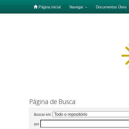
Página inicial
Navegar
Documentos Úteis
Skip
navigation
Página de Busca
Buscar em:
por