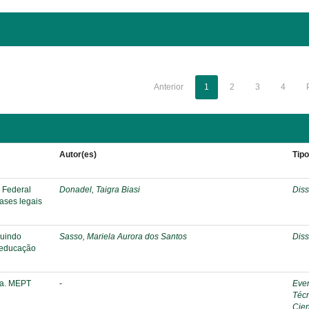
Anterior
1
2
3
4
Autor(es)
Tip
o Federal
Donadel, Taigra Biasi
Diss
bases legais
ruindo
Sasso, Mariela Aurora dos Santos
Diss
a educação
ca. MEPT
-
Eve
Téc
Cien