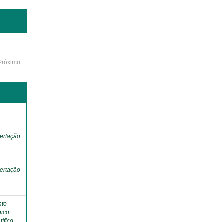
Próximo
o
ertação
ertação
nto
nico
tífico