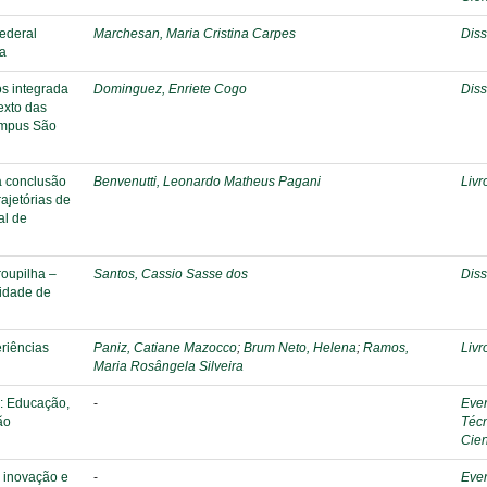
Federal
Marchesan, Maria Cristina Carpes
Diss
ia
os integrada
Dominguez, Enriete Cogo
Diss
exto das
Campus São
da conclusão
Benvenutti, Leonardo Matheus Pagani
Livr
ajetórias de
al de
roupilha –
Santos, Cassio Sasse dos
Diss
lidade de
riências
Paniz, Catiane Mazocco
;
Brum Neto, Helena
;
Ramos,
Livr
Maria Rosângela Silveira
: Educação,
-
Eve
ão
Téc
Cien
 inovação e
-
Eve