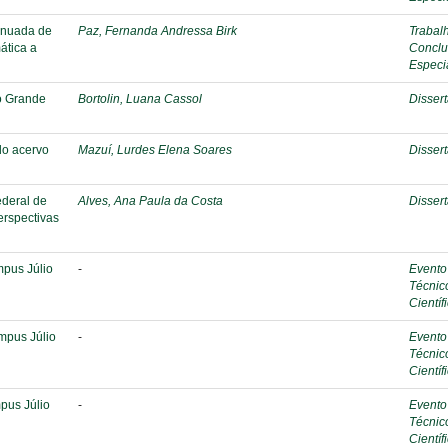
tinuada de
Paz, Fernanda Andressa Birk
Trabal
ática a
Conclu
Especi
io Grande
Bortolin, Luana Cassol
Disser
do acervo
Mazuí, Lurdes Elena Soares
Disser
ederal de
Alves, Ana Paula da Costa
Disser
erspectivas
mpus Júlio
-
Evento
Técnic
Científ
mpus Júlio
-
Evento
Técnic
Científ
pus Júlio
-
Evento
Técnic
Científ