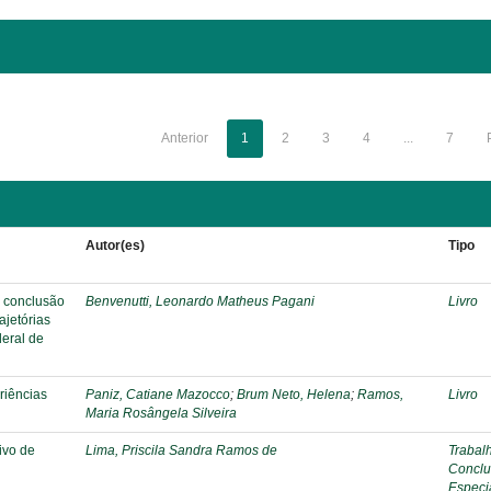
Anterior
1
2
3
4
...
7
Autor(es)
Tipo
a conclusão
Benvenutti, Leonardo Matheus Pagani
Livro
ajetórias
deral de
riências
Paniz, Catiane Mazocco
;
Brum Neto, Helena
;
Ramos,
Livro
Maria Rosângela Silveira
ivo de
Lima, Priscila Sandra Ramos de
Trabal
Conclu
Especi