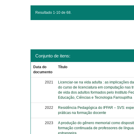
Resultado 1-10 de 68.
Conjunto de itens:
Data do
Título
documento
2021
Licenciar-se na vida adulta : as implicações d
do curso de licenciatura em computação nas tr
de vida dos adultos formados pelo Instituto Fe
Educação, Ciências e Tecnologia Farroupilha
2022
Residência Pedagógica do IFFAR – SVS: expe
práticas na formação docente
2023
A produção do gênero memorial como disposit
formação continuada de professores de língua
estrangeira