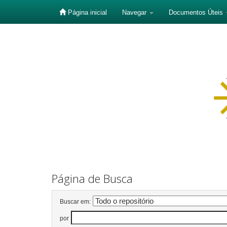
Página inicial
Navegar
Documentos Úteis
Skip
navigation
Página de Busca
Buscar em:
por