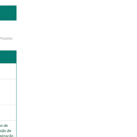
Próximo
ho de
são de
alização