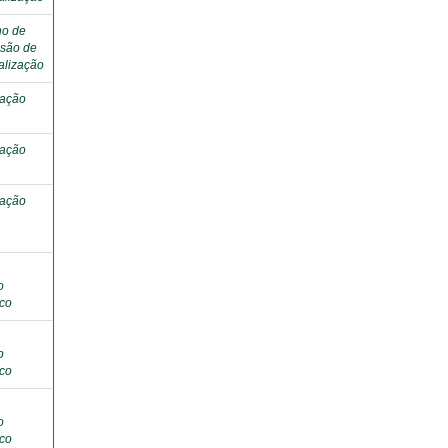
ho de
são de
alização
tação
tação
tação
o
ico
o
ico
o
ico