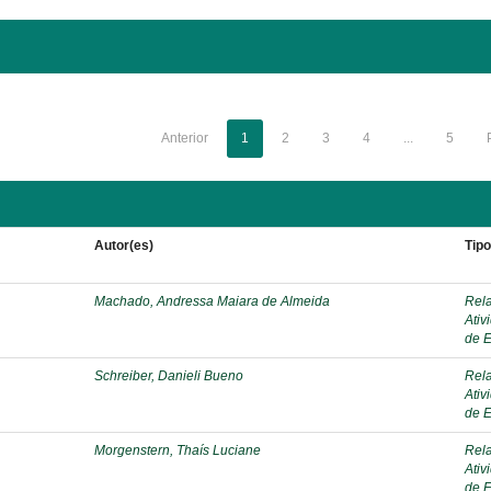
Anterior
1
2
3
4
...
5
Autor(es)
Tip
Machado, Andressa Maiara de Almeida
Rela
Ativ
de E
Schreiber, Danieli Bueno
Rela
Ativ
de E
Morgenstern, Thaís Luciane
Rela
Ativ
de E