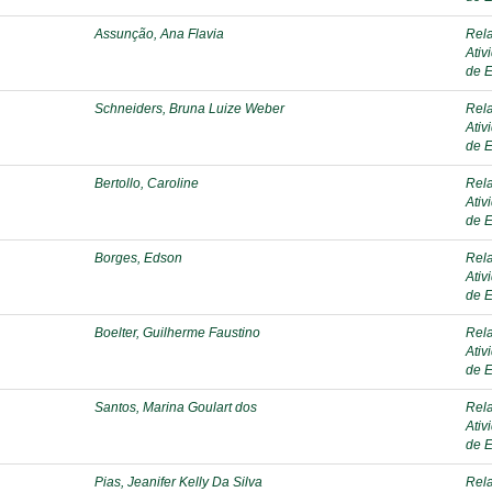
Assunção, Ana Flavia
Rela
Ativ
de E
Schneiders, Bruna Luize Weber
Rela
Ativ
de E
Bertollo, Caroline
Rela
Ativ
de E
Borges, Edson
Rela
Ativ
de E
Boelter, Guilherme Faustino
Rela
Ativ
de E
Santos, Marina Goulart dos
Rela
Ativ
de E
Pias, Jeanifer Kelly Da Silva
Rela