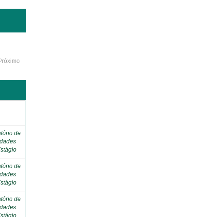
Próximo
o
tório de
idades
stágio
tório de
idades
stágio
tório de
idades
stágio