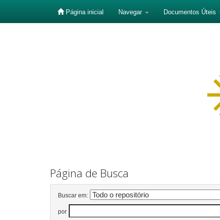
Página inicial
Navegar
Documentos Úteis
Skip
navigation
Página de Busca
Buscar em:
por