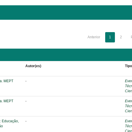
Anterior
1
2
Autor(es)
Tip
ca. MEPT
-
Eve
Téc
Cien
ca. MEPT
-
Eve
Téc
Cien
: Educação,
-
Eve
ão
Téc
Cien