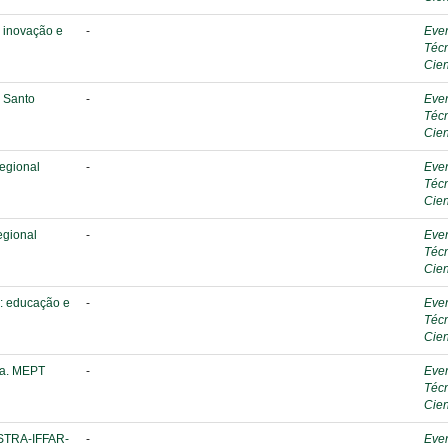
 inovação e
-
Eve
Téc
Cien
s Santo
-
Eve
Téc
Cien
regional
-
Eve
Téc
Cien
egional
-
Eve
Téc
Cien
: educação e
-
Eve
Téc
Cien
ca. MEPT
-
Eve
Téc
Cien
OSTRA-IFFAR-
-
Eve