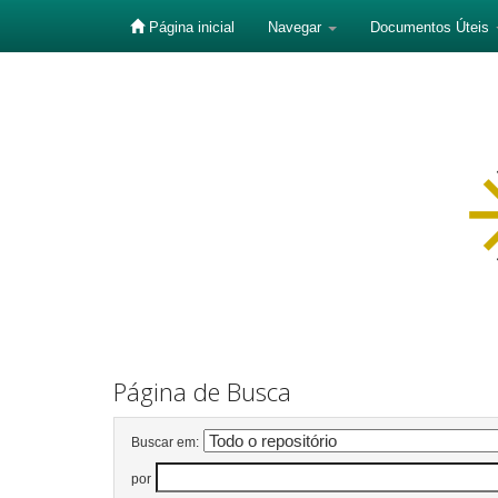
Página inicial
Navegar
Documentos Úteis
Skip
navigation
Página de Busca
Buscar em:
por