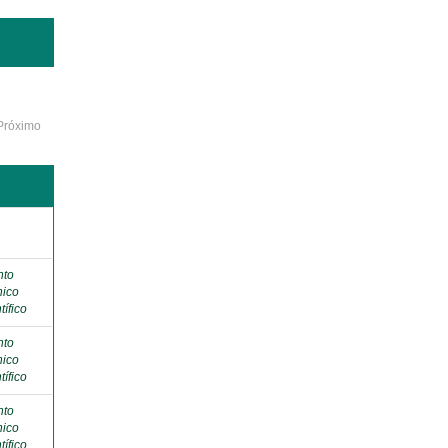
Próximo
o
nto
nico
tífico
nto
nico
tífico
nto
nico
tífico