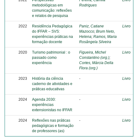
2022
Perspectivas
Pereira, Camila
Livro
metodológicas em
Rodrigues
comunicação: reflexões
e relatos de pesquisa
2022
Residência Pedagógica
Paniz, Catiane
Livro
do IFFAR – SVS:
Mazocco
;
Brum Neto,
experiências práticas na
Helena
;
Ramos, Maria
formação docente
Rosângela Silveira
2020
Turismo patrimonial : o
Figueira, Michel
Livro
passado como
Constantino (org.)
;
experiência
Cortes, Márcia Della
Flora (org.)
2023
História da ciência
-
Livro
caderno de atividades e
práticas educativas
2024
Agenda 2030:
-
Livro
experiências
extensionistas no IFFAR
2024
Reflexões nas práticas
-
Livro
pedagógicas e formação
de professores (as)