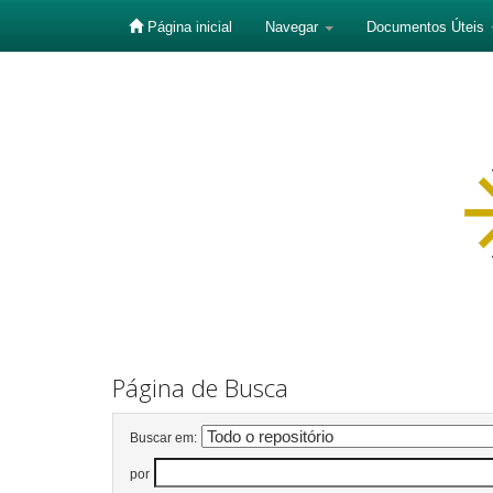
Página inicial
Navegar
Documentos Úteis
Skip
navigation
Página de Busca
Buscar em:
por