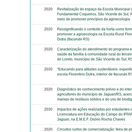
2020
Revitalização do espaço da Escola Municipal 
Fundamental Coqueiros, São Vicente do Sul,
meio de promover princípios da agroecologia
2020
Ressignificando o contexto da horta como for
promover a agroecologia na Escola Rural Flor
Dutra (Itacurubi-RS)
2020
Caracterização do atendimento do programa e
saúde da família à comunidade rural do terceiro
do Loreto, município de São Vicente do Sul, R
2020
"Educando para atitudes sustentáveis: experiê
escola Florentino Dutra, interior de Itacurubi R
2020
Diagnóstico do conhecimento prévio e do inte
agricultores do município de Jaguari/RS, acer
manejo de resíduos sólidos e do uso de biodi
2020
Impactos de ações realizadas por estudantes 
Licenciatura em Educação do Campo do IFFA
Jaguari, na E.M.E.F. Osório Rocha Chaves
2020
Circuitos curtos de comercialização: feira de 