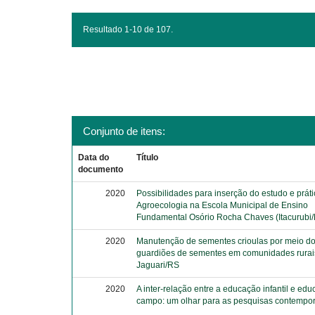
Resultado 1-10 de 107.
Conjunto de itens:
Data do
Título
documento
2020
Possibilidades para inserção do estudo e prát
Agroecologia na Escola Municipal de Ensino
Fundamental Osório Rocha Chaves (Itacurubi
2020
Manutenção de sementes crioulas por meio d
guardiões de sementes em comunidades rurai
Jaguari/RS
2020
A inter-relação entre a educação infantil e ed
campo: um olhar para as pesquisas contempo