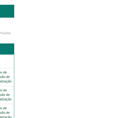
Próximo
ho de
são de
alização
ho de
são de
alização
ho de
são de
alização