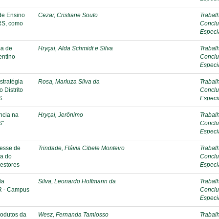
de Ensino
Cezar, Cristiane Souto
Trabal
 RS, como
Conclu
Especi
ma de
Hryçai, Alda Schmidt e Silva
Trabal
entino
Conclu
Especi
stratégia
Rosa, Marluza Silva da
Trabal
 Distrito
Conclu
S.
Especi
ncia na
Hryçal, Jerônimo
Trabal
S"
Conclu
Especi
resse de
Trindade, Flávia Cibele Monteiro
Trabal
ca do
Conclu
gestores
Especi
da
Silva, Leonardo Hoffmann da
Trabal
R - Campus
Conclu
Especi
produtos da
Wesz, Fernanda Tamiosso
Trabal