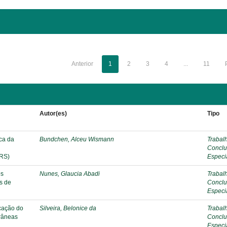
Anterior
1
2
3
4
...
11
Autor(es)
Tipo
ica da
Bundchen, Alceu Wismann
Trabal
Conclu
/RS)
Especi
os
Nunes, Glaucia Abadi
Trabal
s de
Conclu
Especi
ucação do
Silveira, Belonice da
Trabal
râneas
Conclu
Especi