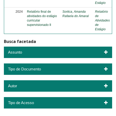
Estágio
2024
Relatório final de
Sortica, Amanda
Relatório
atividades do estágio
Rafaela do Amaral
de
curricular
Atividades
supervisionado II
de
Estágio
Busca facetada
Assunto
Tipo de Documento
Autor
Tipo de Acesso