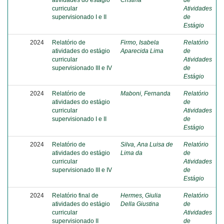
atividades do estágio
Cristina
de
curricular
Atividades
supervisionado I e II
de
Estágio
2024
Relatório de
Firmo, Isabela
Relatório
atividades do estágio
Aparecida Lima
de
curricular
Atividades
supervisionado III e IV
de
Estágio
2024
Relatório de
Maboni, Fernanda
Relatório
atividades do estágio
de
curricular
Atividades
supervisionado I e II
de
Estágio
2024
Relatório de
Silva, Ana Luisa de
Relatório
atividades do estágio
Lima da
de
curricular
Atividades
supervisionado III e IV
de
Estágio
2024
Relatório final de
Hermes, Giulia
Relatório
atividades do estágio
Della Giustina
de
curricular
Atividades
supervisionado II
de