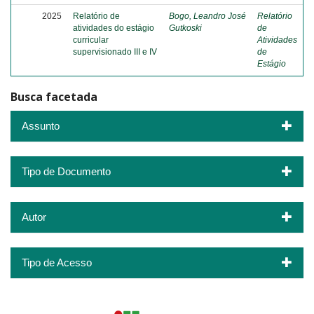
2025
Relatório de
Bogo, Leandro José
Relatório
atividades do estágio
Gutkoski
de
curricular
Atividades
supervisionado III e IV
de
Estágio
Busca facetada
Assunto
Tipo de Documento
Autor
Tipo de Acesso