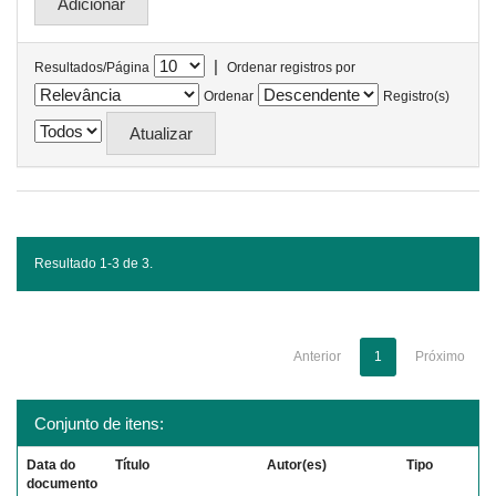
|
Resultados/Página
Ordenar registros por
Ordenar
Registro(s)
Resultado 1-3 de 3.
Anterior
1
Próximo
Conjunto de itens:
Data do
Título
Autor(es)
Tipo
documento