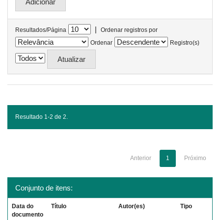
|
Resultados/Página
Ordenar registros por
Ordenar
Registro(s)
Resultado 1-2 de 2.
Anterior
1
Próximo
Conjunto de itens:
Data do
Título
Autor(es)
Tipo
documento