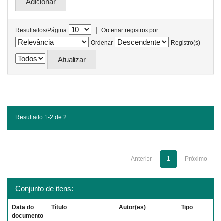
|
Resultados/Página
Ordenar registros por
Ordenar
Registro(s)
Resultado 1-2 de 2.
Anterior
1
Próximo
Conjunto de itens:
Data do
Título
Autor(es)
Tipo
documento