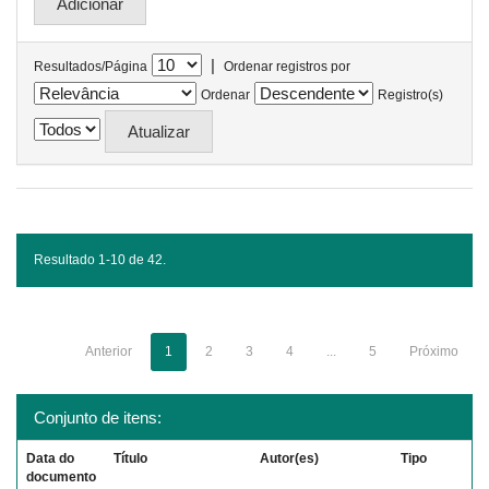
|
Resultados/Página
Ordenar registros por
Ordenar
Registro(s)
Resultado 1-10 de 42.
Anterior
1
2
3
4
...
5
Próximo
Conjunto de itens:
Data do
Título
Autor(es)
Tipo
documento