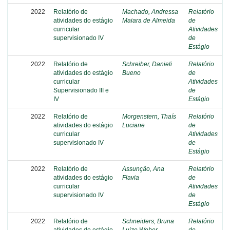
2022
Relatório de
Machado, Andressa
Relatório
atividades do estágio
Maiara de Almeida
de
curricular
Atividades
supervisionado IV
de
Estágio
2022
Relatório de
Schreiber, Danieli
Relatório
atividades do estágio
Bueno
de
curricular
Atividades
Supervisionado III e
de
IV
Estágio
2022
Relatório de
Morgenstern, Thaís
Relatório
atividades do estágio
Luciane
de
curricular
Atividades
supervisionado IV
de
Estágio
2022
Relatório de
Assunção, Ana
Relatório
atividades do estágio
Flavia
de
curricular
Atividades
supervisionado IV
de
Estágio
2022
Relatório de
Schneiders, Bruna
Relatório